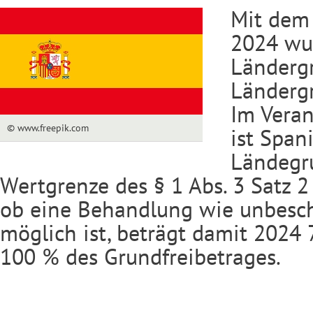
Mit dem
2024 wu
Ländergr
Ländergr
Im Vera
© www.freepik.com
ist Span
Ländegru
Wertgrenze des § 1 Abs. 3 Satz 2
ob eine Behandlung wie unbeschr
möglich ist, beträgt damit 2024
100 % des Grundfreibetrages.